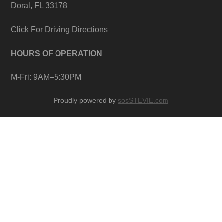
Doral, FL 33178
Click For Driving Directions
HOURS OF OPERATION
M-Fri: 9AM–5:30PM
Proudly powered by
sosSTEVIE.com