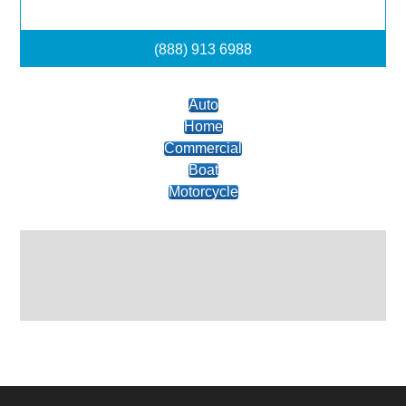
(888) 913 6988
Auto
Home
Commercial
Boat
Motorcycle