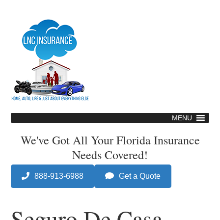
Skip
to
main
content
MENU
Skip
to
We've Got All Your Florida Insurance
content
Needs Covered!
888-913-6988
Get a Quote
Seguro De Casa